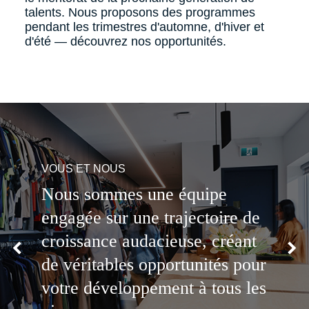
talents. Nous proposons des programmes
pendant les trimestres d'automne, d'hiver et
d'été — découvrez nos opportunités.
VOUS ET NOUS
Nous sommes une équipe
engagée sur une trajectoire de
croissance audacieuse, créant
Previous slide
Nex
de véritables opportunités pour
votre développement à tous les